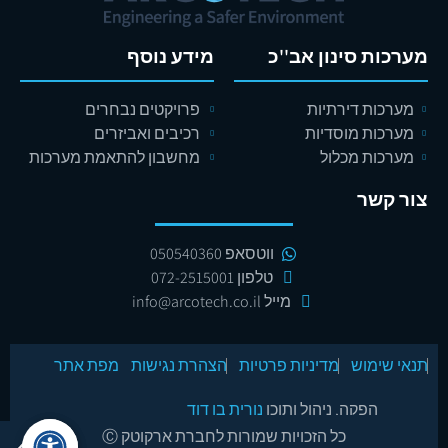
מערכות סינון אב''כ
מידע נוסף
מערכות דירתיות
פרויקטים נבחרים
מערכות מוסדיות
רכיבים ואביזרים
מערכות מכלול
מחשבון להתאמת מערכות
צור קשר
ווטסאפ 050540360
טלפון 072-2515001
מייל info@arcotech.co.il
תנאי שימוש
מדיניות פרטיות
הצהרת נגישות
מפת אתר
הפקה, ניהול ותוכן
נורית בן דוד
כל הזכויות שמורות לחברת ארקוטק Ⓒ