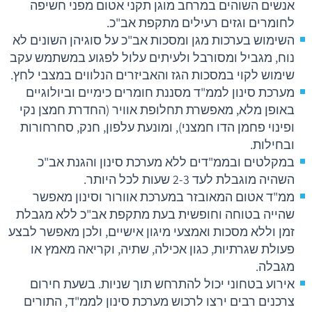
אנשים השוהים במרחב מוגן תקני אטום מפני חשיפה
לחומרים וגזים רעילים מתקפת אב"כ.
השימוש בערכות מגן ומסכות אב"כ על סוגיהן השונים לא
נוח, מגביל ומסורבל ולעיתים עלול לפגוע במשתמש עקב
שימוש לקוי במסכות הגז והאביזרים הנלווים במצבי לחץ.
מערכת סינון לממ"ד מסננת חומרים כימיים וביולוגיים
באופן מלא, מאפשרת תחלופת אוויר (החדרת חמצן נקי
ופינוי פחמן הדו חמצני), ומונעת עלפון, חנק, סחרחורות
ובחילות.
במקלטים ובממ"דים ללא מערכת סינון והגנת אב"כ
השהיה מוגבלת לעד 2-3 שעות לכל היותר.
ממ"ד אטום המאובזר במערכת אוורור וסינון מאפשר
שהייה בטוחה וחופשית בעת מתקפת אב"כ ללא מגבלת
זמן וללא מסכות ואמצעי מיגון אישיים, ולכן מאפשר לבצע
פעולת שגרתיות, כגון אכילה, שתיה, וקריאה מאמץ או
מגבלה.
אירוע בטחוני יכול להתרחש תוך שניות. בשעת חירום
צרכנים רבים ירצו לרכוש מערכת סינון לממ"ד, התורים