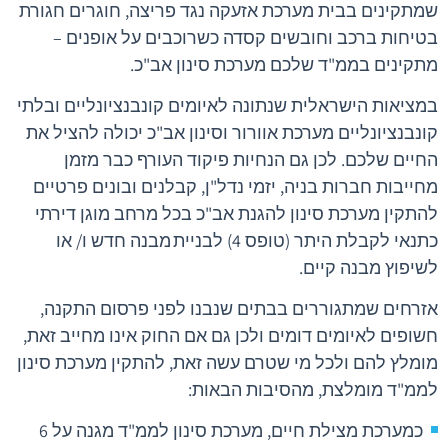
שמתקינים בבית מערכת אזעקה נגד פריצה, חוגרים חגורת
בטיחות ברכב וחובשים קסדה כשרוכבים על אופנים –
מתקינים בממ"ד שלכם מערכת סינון אב"כ.
במציאות הישראלית שנתונה לאיומים קונבנציונליים ובלתי
קונבנציונליים מערכת אוורור וסינון אב"כ יכולה להציל את
החיים שלכם. לכן גם הנחיות פיקוד העורף כבר מזמן
מחייבות חברות בניה, יזמי נדל"ן, קבלנים ובונים פרטיים
להתקין מערכת סינון להגנת אב"כ בכל מרחב מוגן דירתי
כתנאי לקבלת היתר (טופס 4) לבניית מבנה חדש ו/ או
לשיפוץ מבנה קיים.
אזרחים שמתגוררים בבתים שנבנו לפני פרסום התקנה,
חשופים לאיומים דומים ולכן גם אם החוק אינו מחייב זאת,
מומלץ להם ולכל מי שטרם עשה זאת, להתקין מערכת סינון
לממ"ד מומלצת, מהסיבות הבאות:
כמערכת מצילת חיים, מערכת סינון לממ"ד מגנה על 6